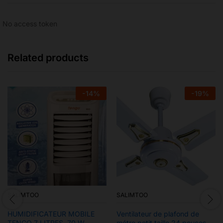
No access token
Related products
-
14
%
-
19
%
SALIMTOO
SALIMTOO
HUMIDIFICATEUR MOBILE
Ventilateur de plafond de
TENGO 7 LITRES, 70 W
métro petit taille 24 pouces