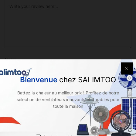
Name
Bienvenue
chez SALIMTOO
Email
Battez la chaleur au meilleur prix ! Profitez de notre
sélection de ventilateurs innovants et durables pour
toute la maison
Enregistrer mon nom, mon e-mail et mon site dans le navigateur
pour mon prochain commentaire.