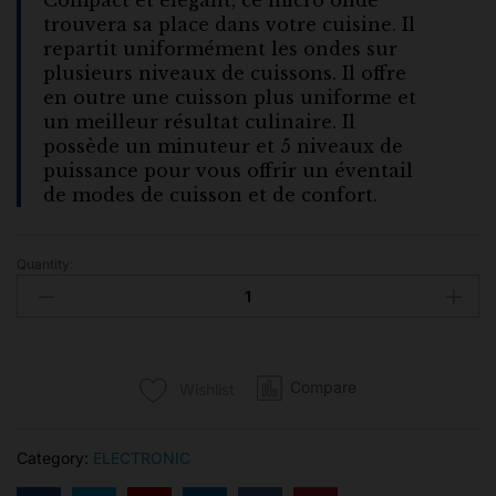
Compact et élégant, ce micro onde
trouvera sa place dans votre cuisine. Il
repartit uniformément les ondes sur
plusieurs niveaux de cuissons. Il offre
en outre une cuisson plus uniforme et
un meilleur résultat culinaire. Il
possède un minuteur et 5 niveaux de
puissance pour vous offrir un éventail
de modes de cuisson et de confort.
Quantity:
Binatone
Four
à
Micro-
Ondes
Compare
Wishlist
-
MWO-
2018
Category:
ELECTRONIC
-
20LTR