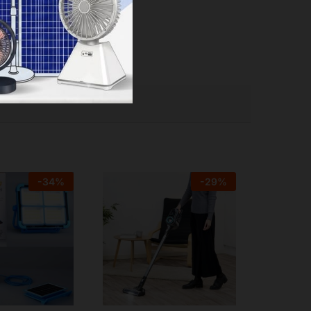
-
34
%
-
29
%