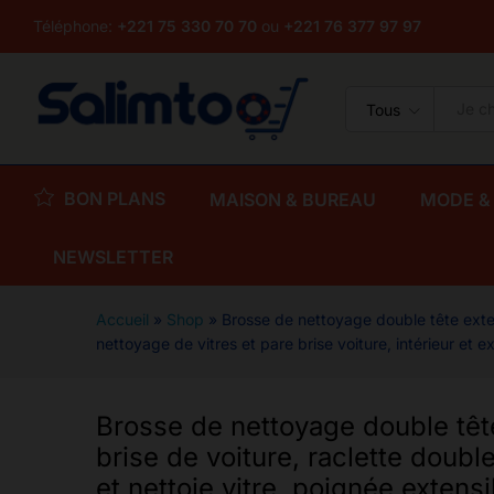
raclette double tête avec épon
Téléphone:
+221 75 330 70 70
ou
+221 76 377 97 97
extensible, nettoyage de vitres
Description
Avis (0)
Tous
BON PLANS
MAISON & BUREAU
MODE &
NEWSLETTER
Accueil
»
Shop
»
Brosse de nettoyage double tête extens
nettoyage de vitres et pare brise voiture, intérieur et ex
Brosse de nettoyage double tête
brise de voiture, raclette doub
et nettoie vitre, poignée extensi