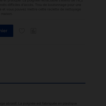
le et pratique. La poignée rétractable s’étend de 76,2
roits difficiles d’accès. Trou de boutonnage pour une
e et vous pouvez mettre cette raclette de nettoyage
a maison.
nier
age abrasif. La poignée est fabriquée en plastique