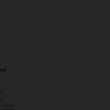
ues
h
so
ng
 + Decker
y dr dree