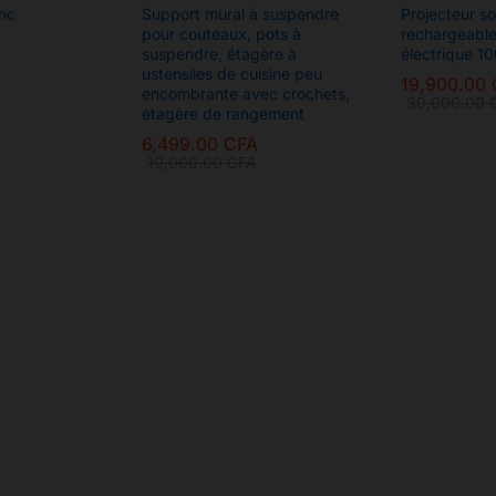
anc
Support mural à suspendre
Projecteur so
pour couteaux, pots à
rechargeable 
suspendre, étagère à
électrique 1
ustensiles de cuisine peu
19,900.00
encombrante avec crochets,
30,000.00
étagère de rangement
19,900.00
6,499.00
CFA
30,000.00
10,000.00
CFA
6,499.00
CFA
10,000.00
CFA