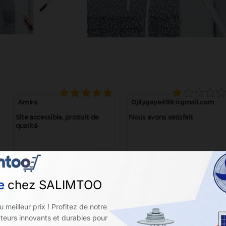
ue
chez SALIMTOO
See It Styled On Instagram
u meilleur prix ! Profitez de notre
ateurs innovants et durables pour