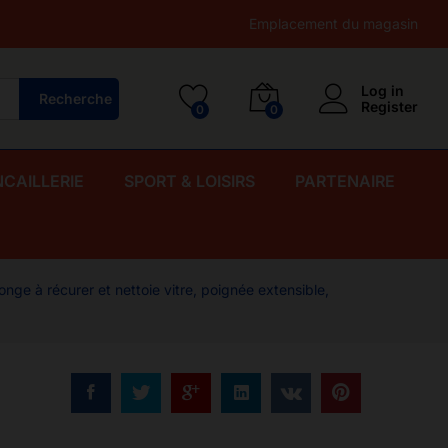
4,000.00
CFA
Add to Cart
Emplacement du magasin
5,000.00
CFA
Log in
Recherche
Register
0
0
NCAILLERIE
SPORT & LOISIRS
PARTENAIRE
nge à récurer et nettoie vitre, poignée extensible,