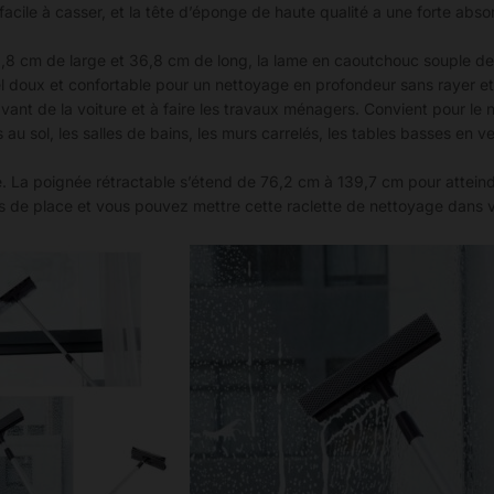
s facile à casser, et la tête d’éponge de haute qualité a une forte ab
éponge
à
 19,8 cm de large et 36,8 cm de long, la lame en caoutchouc souple 
récurer
 doux et confortable pour un nettoyage en profondeur sans rayer e
et
e avant de la voiture et à faire les travaux ménagers. Convient pour 
nettoie
s au sol, les salles de bains, les murs carrelés, les tables basses en 
vitre,
poignée
. La poignée rétractable s’étend de 76,2 cm à 139,7 cm pour atteindre
extensible,
de place et vous pouvez mettre cette raclette de nettoyage dans vo
nettoyage
de
vitres
et
pare
brise
voiture,
intérieur
et
extérieur
quantity