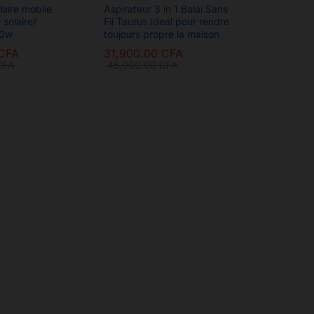
laire mobile
Aspirateur 3 in 1 Balai Sans
solaire/
Fil Taurus Ideal pour rendre
00w
toujours propre la maison
CFA
31,900.00
CFA
CFA
45,000.00
CFA
CFA
31,900.00
CFA
CFA
45,000.00
CFA