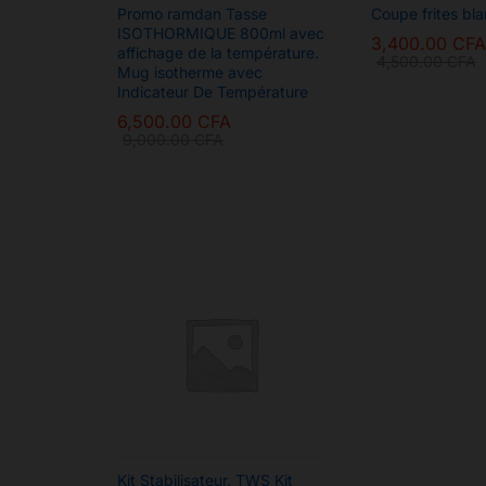
Promo ramdan Tasse
Coupe frites bl
ISOTHORMIQUE 800ml avec
3,400.00
CFA
affichage de la température.
4,500.00
CFA
Mug isotherme avec
3,400.00
CFA
Indicateur De Température
4,500.00
CFA
6,500.00
CFA
9,000.00
CFA
6,500.00
CFA
9,000.00
CFA
Kit Stabilisateur. TWS Kit