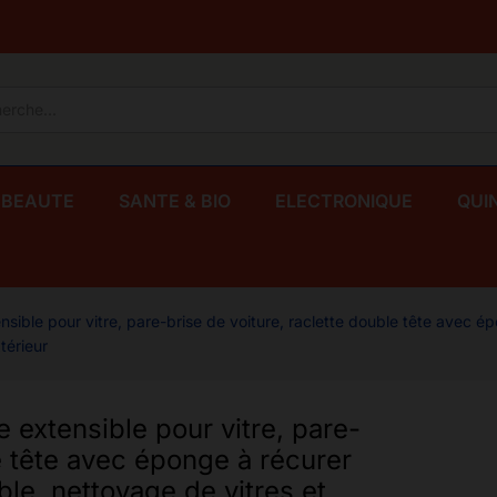
ge à récurer et nettoie vitre, poignée
 et pare brise voiture, intérieur et extérieur
 BEAUTE
SANTE & BIO
ELECTRONIQUE
QUI
ible pour vitre, pare-brise de voiture, raclette double tête avec épo
térieur
 extensible pour vitre, pare-
le tête avec éponge à récurer
ble, nettoyage de vitres et