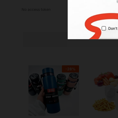
No access token
Don't
-
28
%