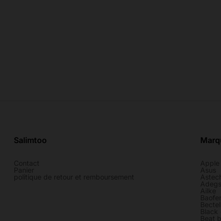
Salimtoo
Marq
Contact
Apple
Panier
Asus
politique de retour et remboursement
Astec
Adeg
Ailke
Baofe
Bectel
Black
Beat b