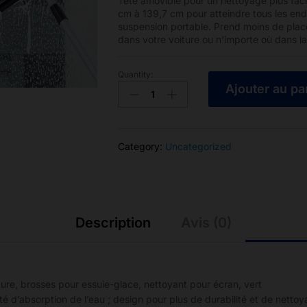
Tête amovible pour un nettoyage plus faci
cm à 139,7 cm pour atteindre tous les end
suspension portable. Prend moins de plac
dans votre voiture ou n’importe où dans l
Quantity:
Brosse
Ajouter au pa
de
nettoyage
double
tête
Category:
Uncategorized
extensible
pour
vitre,
pare-
brise
Description
Avis (0)
de
voiture,
raclette
double
iture, brosses pour essuie-glace, nettoyant pour écran, vert
tête
 d’absorption de l’eau ; design pour plus de durabilité et de nettoy
avec