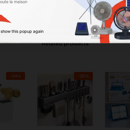
toute la maison
 show this popup again
Related products
-
24
%
-
35
%