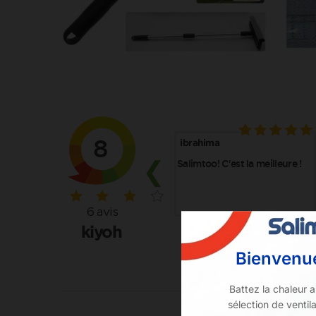
Bienven
Battez la chaleur a
sélection de ventil