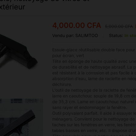
xtérieur
4,000.00
CFA
5,000.00
CFA
Vendu par:
SALIMTOO
Status:
In st
Essuie-glace réutilisable double face pour
pour écran, vert
Tête en éponge de haute qualité avec une 
de durabilité et de nettoyage abrasif. La 
est résistant à la corrosion et pas facile à
absorption d’eau, lame de raclette en néopr
déchirure.
L’outil de nettoyage de la raclette de fen
lame en caoutchouc souple de 19,8 cm de
de 35,3 cm. Lame en caoutchouc naturel 
sans rayer et endommager la fenêtre.
Outil polyvalent parfait. Il aide à essuyer 
ménagers. Convient pour le nettoyage de 
taches sur les fenêtres en verre, les fenêtr
tables basses en verre, etc. Il dispose d’